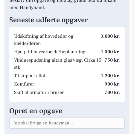
Beskriv din opgave og modtag gratis bud fra lokale
med Handyhand.
Seneste udførte opgaver
Udskiftning af hovededør og
3.000 kr.
kælderdøren
Hjælp til havearbejde/beplantning.
1.500 kr.
Vinduespudsning altan glas væg. Cirka 15
750 kr.
stk
Tilstoppet afløb
1.200 kr.
Komfurer
900 kr.
Skift af armatur i bruser
700 kr.
Opret en opgave