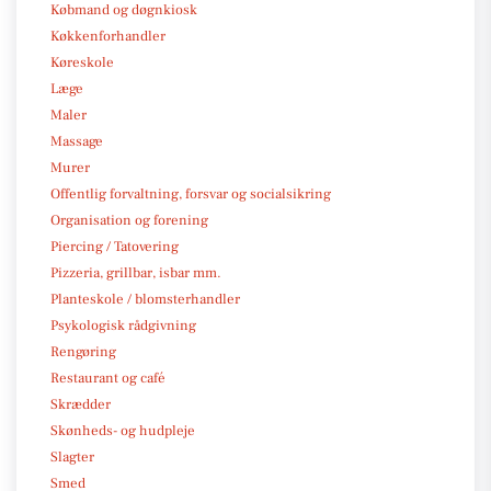
Købmand og døgnkiosk
Køkkenforhandler
Køreskole
Læge
Maler
Massage
Murer
Offentlig forvaltning, forsvar og socialsikring
Organisation og forening
Piercing / Tatovering
Pizzeria, grillbar, isbar mm.
Planteskole / blomsterhandler
Psykologisk rådgivning
Rengøring
Restaurant og café
Skrædder
Skønheds- og hudpleje
Slagter
Smed