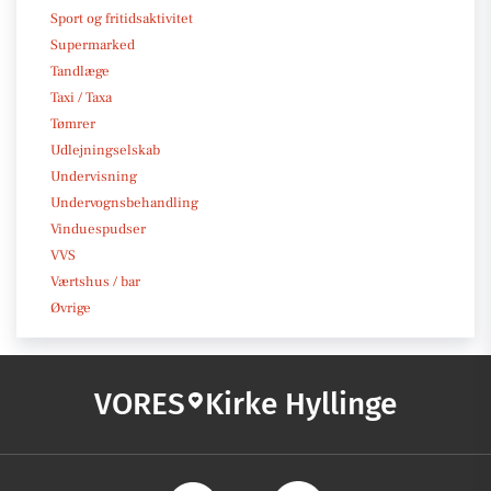
Sport og fritidsaktivitet
Supermarked
Tandlæge
Taxi / Taxa
Tømrer
Udlejningselskab
Undervisning
Undervognsbehandling
Vinduespudser
VVS
Værtshus / bar
Øvrige
VORES
Kirke Hyllinge