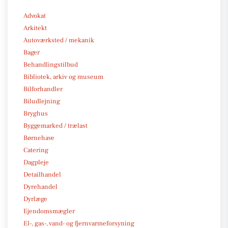
Advokat
Arkitekt
Autoværksted / mekanik
Bager
Behandlingstilbud
Bibliotek, arkiv og museum
Bilforhandler
Biludlejning
Bryghus
Byggemarked / trælast
Børnehave
Catering
Dagpleje
Detailhandel
Dyrehandel
Dyrlæge
Ejendomsmægler
El-, gas-, vand- og fjernvarmeforsyning