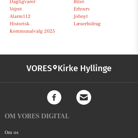
Dagligvarer
Biler
Vejret
Erhverv
Alarm112
Jobnyt
Historisk
Læserbidrag
Kommunalvalg 2025
VORES
Kirke Hyllinge
OM VORES DIGITAL
Om os