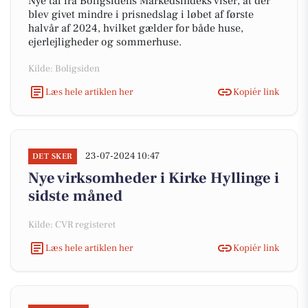
Nye tal fra Boligsidens Markedsindeks viser, at der
blev givet mindre i prisnedslag i løbet af første
halvår af 2024, hvilket gælder for både huse,
ejerlejligheder og sommerhuse.
Kilde: Boligsiden
Læs hele artiklen her
Kopiér link
23-07-2024 10:47
DET SKER
Nye virksomheder i Kirke Hyllinge i
sidste måned
Kilde: CVR registeret
Læs hele artiklen her
Kopiér link