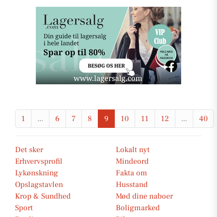
1
...
6
7
8
9
10
11
12
...
40
Det sker
Lokalt nyt
Erhvervsprofil
Mindeord
Lykønskning
Fakta om
Opslagstavlen
Husstand
Krop & Sundhed
Mød dine naboer
Sport
Boligmarked