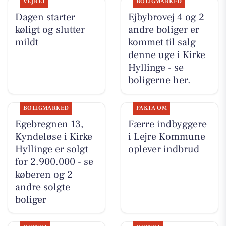
VEJRET
BOLIGMARKED
Dagen starter
Ejbybrovej 4 og 2
køligt og slutter
andre boliger er
mildt
kommet til salg
denne uge i Kirke
Hyllinge - se
boligerne her.
BOLIGMARKED
FAKTA OM
Egebregnen 13,
Færre indbyggere
Kyndeløse i Kirke
i Lejre Kommune
Hyllinge er solgt
oplever indbrud
for 2.900.000 - se
køberen og 2
andre solgte
boliger