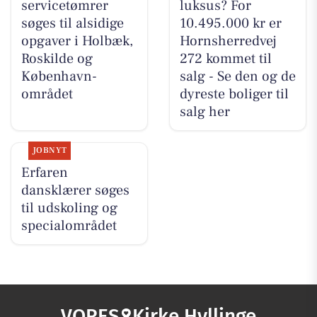
servicetømrer
luksus? For
søges til alsidige
10.495.000 kr er
opgaver i Holbæk,
Hornsherredvej
Roskilde og
272 kommet til
København-
salg - Se den og de
området
dyreste boliger til
salg her
JOBNYT
Erfaren
dansklærer søges
til udskoling og
specialområdet
VORES
Kirke Hyllinge