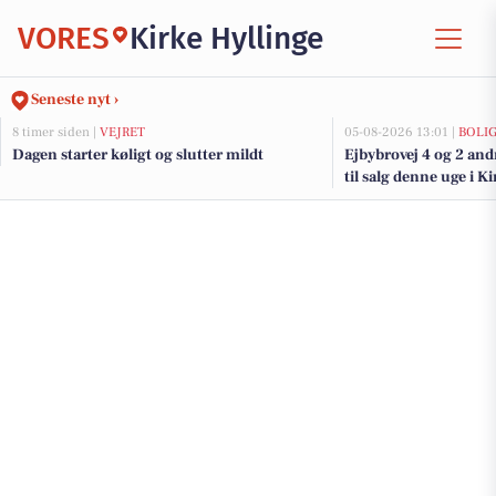
VORES
Kirke Hyllinge
Seneste nyt ›
8 timer siden |
VEJRET
05-08-2026 13:01 |
BOLI
Dagen starter køligt og slutter mildt
Ejbybrovej 4 og 2 an
til salg denne uge i Ki
boligerne her.