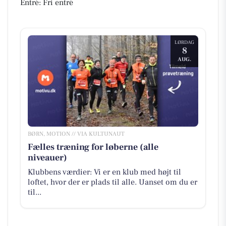
Entré: Fri entré
LØRDAG
8
AUG.
BØRN, MOTION // VIA KULTUNAUT
Fælles træning for løberne (alle
niveauer)
Klubbens værdier: Vi er en klub med højt til
loftet, hvor der er plads til alle. Uanset om du er
til...