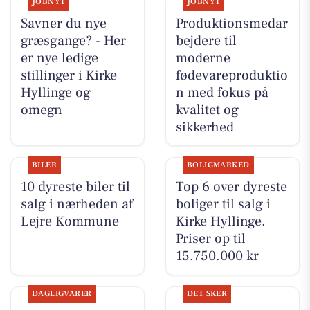
JOBNYT
JOBNYT
Savner du nye
Produktionsmedar
græsgange? - Her
bejdere til
er nye ledige
moderne
stillinger i Kirke
fødevareproduktio
Hyllinge og
n med fokus på
omegn
kvalitet og
sikkerhed
BILER
BOLIGMARKED
10 dyreste biler til
Top 6 over dyreste
salg i nærheden af
boliger til salg i
Lejre Kommune
Kirke Hyllinge.
Priser op til
15.750.000 kr
DAGLIGVARER
DET SKER