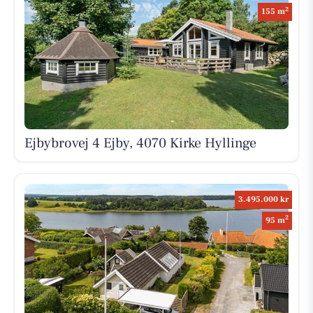
2
155 m
Ejbybrovej 4 Ejby, 4070 Kirke Hyllinge
3.495.000 kr
2
95 m