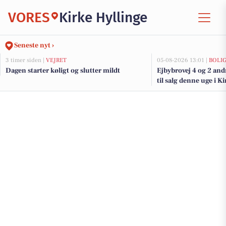
VORES
Kirke Hyllinge
Seneste nyt ›
3 timer siden |
VEJRET
05-08-2026 13:01 |
BOLI
Dagen starter køligt og slutter mildt
Ejbybrovej 4 og 2 an
til salg denne uge i Ki
boligerne her.