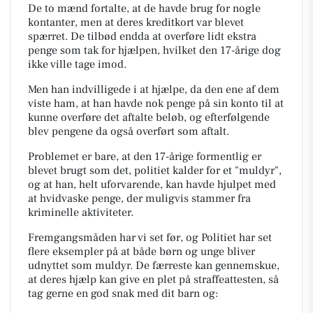
De to mænd fortalte, at de havde brug for nogle
kontanter, men at deres kreditkort var blevet
spærret. De tilbød endda at overføre lidt ekstra
penge som tak for hjælpen, hvilket den 17-årige dog
ikke ville tage imod.
Men han indvilligede i at hjælpe, da den ene af dem
viste ham, at han havde nok penge på sin konto til at
kunne overføre det aftalte beløb, og efterfølgende
blev pengene da også overført som aftalt.
Problemet er bare, at den 17-årige formentlig er
blevet brugt som det, politiet kalder for et "muldyr",
og at han, helt uforvarende, kan havde hjulpet med
at hvidvaske penge, der muligvis stammer fra
kriminelle aktiviteter.
Fremgangsmåden har vi set før, og Politiet har set
flere eksempler på at både børn og unge bliver
udnyttet som muldyr. De færreste kan gennemskue,
at deres hjælp kan give en plet på straffeattesten, så
tag gerne en god snak med dit barn og: