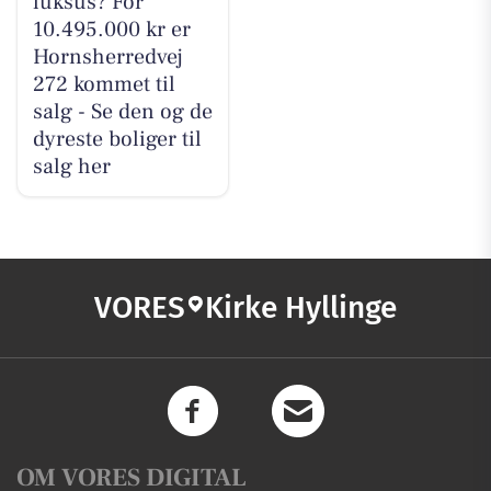
luksus? For
10.495.000 kr er
Hornsherredvej
272 kommet til
salg - Se den og de
dyreste boliger til
salg her
VORES
Kirke Hyllinge
OM VORES DIGITAL