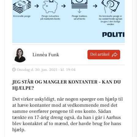
Linnéa Funk
Del artikel
Onsdag d. 30. jun. 2021 - kl. 19:04
JEG STÅR OG MANGLER KONTANTER - KAN DU
HJÆLPE?
Det virker uskyldigt, når nogen spørger om hjælp til
at hæve kontanter mod at vedkommende med det
samme overfører pengene til ens konto. Sådan
tænkte en 17-årig dreng også, da han i går i Aarhus
blev kontaktet af to mænd, der havde brug for hans
hjælp.