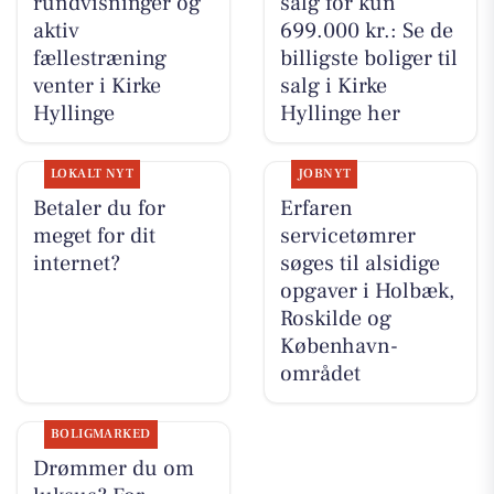
rundvisninger og
salg for kun
aktiv
699.000 kr.: Se de
fællestræning
billigste boliger til
venter i Kirke
salg i Kirke
Hyllinge
Hyllinge her
LOKALT NYT
JOBNYT
Betaler du for
Erfaren
meget for dit
servicetømrer
internet?
søges til alsidige
opgaver i Holbæk,
Roskilde og
København-
området
BOLIGMARKED
Drømmer du om