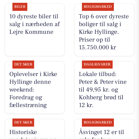
BILER
BOLIGMARKED
10 dyreste biler til
Top 6 over dyreste
salg i nærheden af
boliger til salg i
Lejre Kommune
Kirke Hyllinge.
Priser op til
15.750.000 kr
DET SKER
DAGLIGVARER
Oplevelser i Kirke
Lokale tilbud:
Hyllinge denne
Peter & Peter vine
weekend:
til 49,95 kr. og
Foredrag og
Kohberg brød til
fællestræning
12 kr.
DET SKER
BOLIGMARKED
Historiske
Åsvinget 12 er til