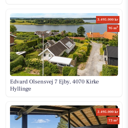
3.495.000 kr
2
95 m
Edvard Olsensvej 7 Ejby, 4070 Kirke
Hyllinge
2.495.000 kr
2
73 m