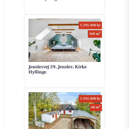
1.395.000 kr
2
160 m
Jenslevvej 59, Jenslev, Kirke
Hyllinge
1.395.000 kr
2
66 m