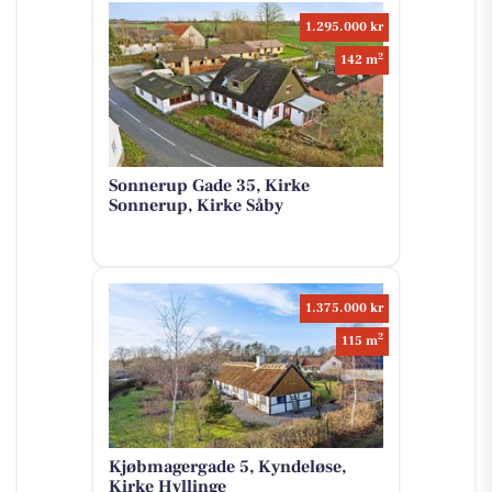
1.295.000 kr
2
142 m
Sonnerup Gade 35, Kirke
Sonnerup, Kirke Såby
1.375.000 kr
2
115 m
Kjøbmagergade 5, Kyndeløse,
Kirke Hyllinge