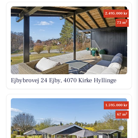
2.495.000 kr
2
73 m
Ejbybrovej 24 Ejby, 4070 Kirke Hyllinge
1.595.000 kr
2
67 m