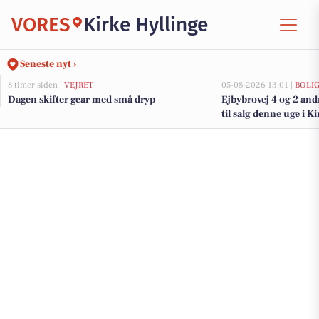
VORES
Kirke Hyllinge
Seneste nyt ›
8 timer siden |
VEJRET
05-08-2026 13:01 |
BOLI
Dagen skifter gear med små dryp
Ejbybrovej 4 og 2 an
til salg denne uge i Ki
boligerne her.