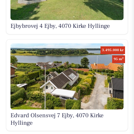
Ejbybrovej 4 Ejby, 4070 Kirke Hyllinge
3.495.000 kr
2
95 m
Edvard Olsensvej 7 Ejby, 4070 Kirke
Hyllinge