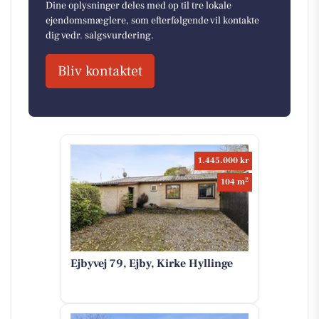
Dine oplysninger deles med op til tre lokale
ejendomsmæglere, som efterfølgende vil kontakte
dig vedr. salgsvurdering.
Bliv kontaktet
1.445.000 kr
2
104 m
Ejbyvej 79, Ejby, Kirke Hyllinge