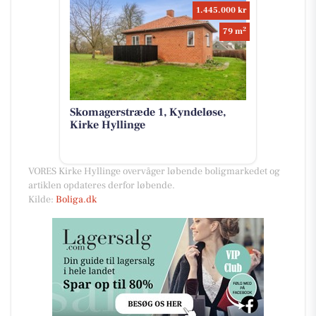
1.445.000 kr
2
79 m
Skomagerstræde 1, Kyndeløse,
Kirke Hyllinge
VORES Kirke Hyllinge overvåger løbende boligmarkedet og
artiklen opdateres derfor løbende.
Kilde:
Boliga.dk