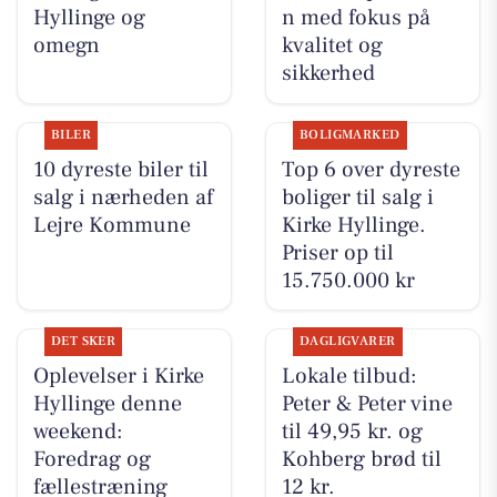
Hyllinge og
n med fokus på
omegn
kvalitet og
sikkerhed
BILER
BOLIGMARKED
10 dyreste biler til
Top 6 over dyreste
salg i nærheden af
boliger til salg i
Lejre Kommune
Kirke Hyllinge.
Priser op til
15.750.000 kr
DET SKER
DAGLIGVARER
Oplevelser i Kirke
Lokale tilbud:
Hyllinge denne
Peter & Peter vine
weekend:
til 49,95 kr. og
Foredrag og
Kohberg brød til
fællestræning
12 kr.