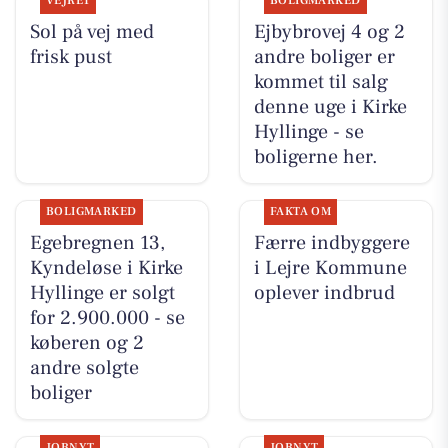
VEJRET
BOLIGMARKED
Sol på vej med
Ejbybrovej 4 og 2
frisk pust
andre boliger er
kommet til salg
denne uge i Kirke
Hyllinge - se
boligerne her.
BOLIGMARKED
FAKTA OM
Egebregnen 13,
Færre indbyggere
Kyndeløse i Kirke
i Lejre Kommune
Hyllinge er solgt
oplever indbrud
for 2.900.000 - se
køberen og 2
andre solgte
boliger
JOBNYT
JOBNYT