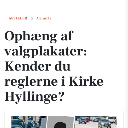
Ophæng af valgplakater: Kender du reglerne i Kirke Hyllinge?
ARTIKLER
Alarm112
Ophæng af
valgplakater:
Kender du
reglerne i Kirke
Hyllinge?