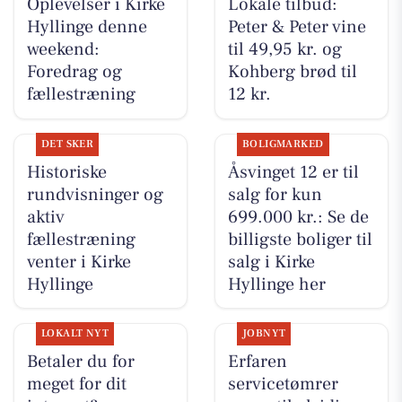
Oplevelser i Kirke
Lokale tilbud:
Hyllinge denne
Peter & Peter vine
weekend:
til 49,95 kr. og
Foredrag og
Kohberg brød til
fællestræning
12 kr.
DET SKER
BOLIGMARKED
Historiske
Åsvinget 12 er til
rundvisninger og
salg for kun
aktiv
699.000 kr.: Se de
fællestræning
billigste boliger til
venter i Kirke
salg i Kirke
Hyllinge
Hyllinge her
LOKALT NYT
JOBNYT
Betaler du for
Erfaren
meget for dit
servicetømrer