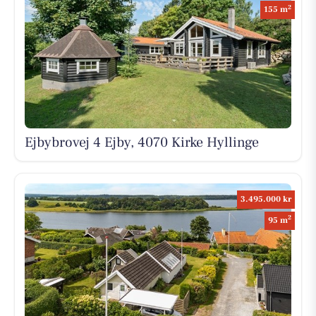
2
155 m
Ejbybrovej 4 Ejby, 4070 Kirke Hyllinge
3.495.000 kr
2
95 m