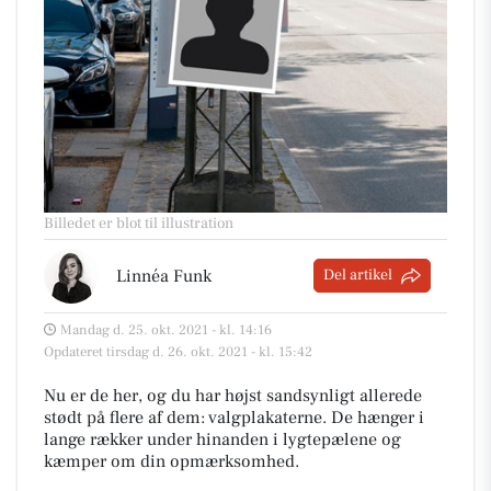
Billedet er blot til illustration
Linnéa Funk
Del artikel
Mandag d. 25. okt. 2021 - kl. 14:16
Opdateret tirsdag d. 26. okt. 2021 - kl. 15:42
Nu er de her, og du har højst sandsynligt allerede
stødt på flere af dem: valgplakaterne. De hænger i
lange rækker under hinanden i lygtepælene og
kæmper om din opmærksomhed.