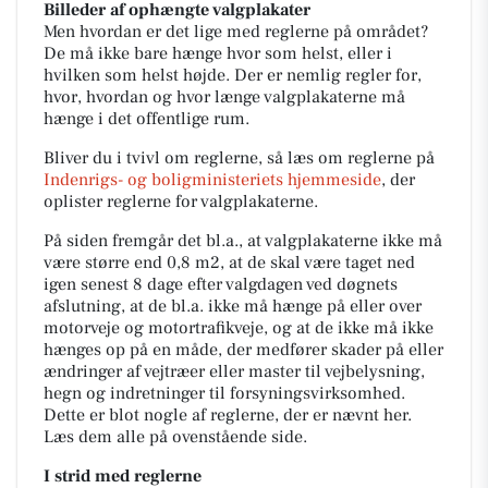
Billeder af ophængte valgplakater
Men hvordan er det lige med reglerne på området?
De må ikke bare hænge hvor som helst, eller i
hvilken som helst højde. Der er nemlig regler for,
hvor, hvordan og hvor længe valgplakaterne må
hænge i det offentlige rum.
Bliver du i tvivl om reglerne, så læs om reglerne på
Indenrigs- og boligministeriets hjemmeside
, der
oplister reglerne for valgplakaterne.
På siden fremgår det bl.a., at valgplakaterne ikke må
være større end 0,8 m2, at de skal være taget ned
igen senest 8 dage efter valgdagen ved døgnets
afslutning, at de bl.a. ikke må hænge på eller over
motorveje og motortrafikveje, og at de ikke må ikke
hænges op på en måde, der medfører skader på eller
ændringer af vejtræer eller master til vejbelysning,
hegn og indretninger til forsyningsvirksomhed.
Dette er blot nogle af reglerne, der er nævnt her.
Læs dem alle på ovenstående side.
I strid med reglerne