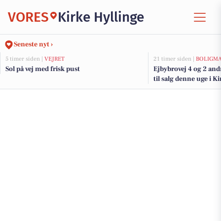
VORES
Kirke Hyllinge
Seneste nyt ›
5 timer siden |
VEJRET
21 timer siden |
BOLIGM
Sol på vej med frisk pust
Ejbybrovej 4 og 2 an
til salg denne uge i Ki
boligerne her.