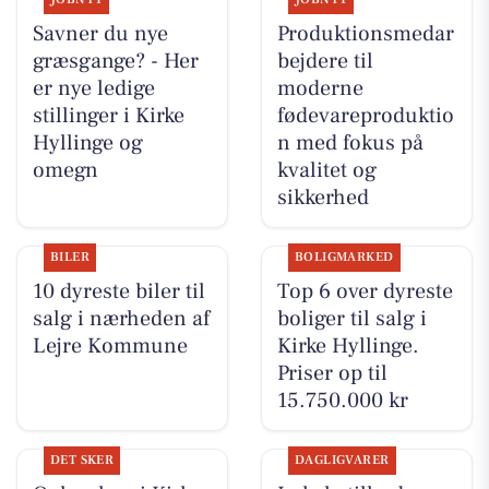
Savner du nye
Produktionsmedar
græsgange? - Her
bejdere til
er nye ledige
moderne
stillinger i Kirke
fødevareproduktio
Hyllinge og
n med fokus på
omegn
kvalitet og
sikkerhed
BILER
BOLIGMARKED
10 dyreste biler til
Top 6 over dyreste
salg i nærheden af
boliger til salg i
Lejre Kommune
Kirke Hyllinge.
Priser op til
15.750.000 kr
DET SKER
DAGLIGVARER