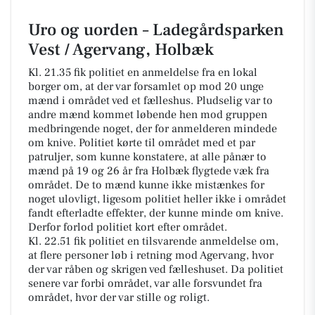
Uro og uorden – Ladegårdsparken
Vest / Agervang, Holbæk
Kl. 21.35 fik politiet en anmeldelse fra en lokal
borger om, at der var forsamlet op mod 20 unge
mænd i området ved et fælleshus. Pludselig var to
andre mænd kommet løbende hen mod gruppen
medbringende noget, der for anmelderen mindede
om knive. Politiet kørte til området med et par
patruljer, som kunne konstatere, at alle pånær to
mænd på 19 og 26 år fra Holbæk flygtede væk fra
området. De to mænd kunne ikke mistænkes for
noget ulovligt, ligesom politiet heller ikke i området
fandt efterladte effekter, der kunne minde om knive.
Derfor forlod politiet kort efter området.
Kl. 22.51 fik politiet en tilsvarende anmeldelse om,
at flere personer løb i retning mod Agervang, hvor
der var råben og skrigen ved fælleshuset. Da politiet
senere var forbi området, var alle forsvundet fra
området, hvor der var stille og roligt.