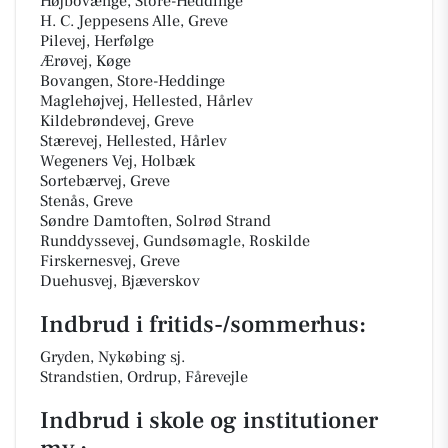
Højbovænge, Store-Heddinge
H. C. Jeppesens Alle, Greve
Pilevej, Herfølge
Ærøvej, Køge
Bovangen, Store-Heddinge
Maglehøjvej, Hellested, Hårlev
Kildebrøndevej, Greve
Stærevej, Hellested, Hårlev
Wegeners Vej, Holbæk
Sortebærvej, Greve
Stenås, Greve
Søndre Damtoften, Solrød Strand
Runddyssevej, Gundsømagle, Roskilde
Firskernesvej, Greve
Duehusvej, Bjæverskov
Indbrud i fritids-/sommerhus:
Gryden, Nykøbing sj.
Strandstien, Ordrup, Fårevejle
Indbrud i skole og institutioner