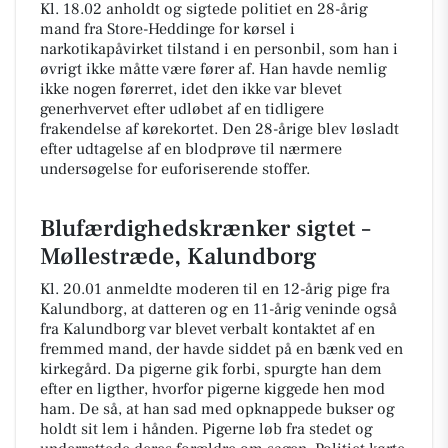
Kl. 18.02 anholdt og sigtede politiet en 28-årig
mand fra Store-Heddinge for kørsel i
narkotikapåvirket tilstand i en personbil, som han i
øvrigt ikke måtte være fører af. Han havde nemlig
ikke nogen førerret, idet den ikke var blevet
generhvervet efter udløbet af en tidligere
frakendelse af kørekortet. Den 28-årige blev løsladt
efter udtagelse af en blodprøve til nærmere
undersøgelse for euforiserende stoffer.
Blufærdighedskrænker sigtet –
Møllestræde, Kalundborg
Kl. 20.01 anmeldte moderen til en 12-årig pige fra
Kalundborg, at datteren og en 11-årig veninde også
fra Kalundborg var blevet verbalt kontaktet af en
fremmed mand, der havde siddet på en bænk ved en
kirkegård. Da pigerne gik forbi, spurgte han dem
efter en ligther, hvorfor pigerne kiggede hen mod
ham. De så, at han sad med opknappede bukser og
holdt sit lem i hånden. Pigerne løb fra stedet og