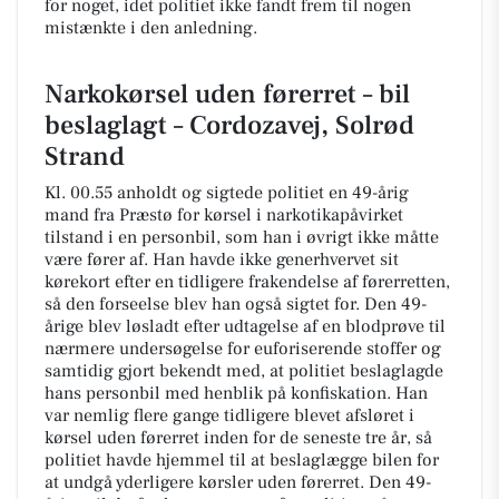
for noget, idet politiet ikke fandt frem til nogen
mistænkte i den anledning.
Narkokørsel uden førerret – bil
beslaglagt – Cordozavej, Solrød
Strand
Kl. 00.55 anholdt og sigtede politiet en 49-årig
mand fra Præstø for kørsel i narkotikapåvirket
tilstand i en personbil, som han i øvrigt ikke måtte
være fører af. Han havde ikke generhvervet sit
kørekort efter en tidligere frakendelse af førerretten,
så den forseelse blev han også sigtet for. Den 49-
årige blev løsladt efter udtagelse af en blodprøve til
nærmere undersøgelse for euforiserende stoffer og
samtidig gjort bekendt med, at politiet beslaglagde
hans personbil med henblik på konfiskation. Han
var nemlig flere gange tidligere blevet afsløret i
kørsel uden førerret inden for de seneste tre år, så
politiet havde hjemmel til at beslaglægge bilen for
at undgå yderligere kørsler uden førerret. Den 49-