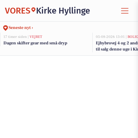
VORES
Kirke Hyllinge
Seneste nyt ›
17 timer siden |
VEJRET
05-08-2026 13:01 |
BOLI
Dagen skifter gear med små dryp
Ejbybrovej 4 og 2 an
til salg denne uge i Ki
boligerne her.