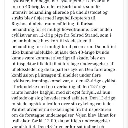
cyklister, der begge bar cykelhjelme. Der var tale
om en 43-årig kvinde fra Karlslunde, som fik
intensiv behandling allerede på uheldsstedet og
straks blev fløjet med lægehelikopteren til
Rigshospitalets traumeafdeling til fortsat
behandling for et muligt hovedtraume. Den anden
cyklist var en 12-årig pige fra Solrød Strand, som i
en ambulance blev kørt til skadestuen til
behandling for et muligt brud på en arm. Da politiet
ikke kunne udelukke, at især den 43-årige kvinde
kunne være kommet alvorligt til skade, blev en
bilinspektør tilkaldt til at foretage undersøgelser af
uheldsstedet og de to parters cykler. Den foreløbige
konklusion på årsagen til uheldet under flere
cyklisters træningskørsel var, at den 43-årige cyklist
i forbindelse med en overhaling af den 12-årige
ramte hendes baghjul med sit eget forhjul, så hun
væltede og slog hovedet mod asfalten. Den 12-årige
mistede også kontrollen over sin cykel og væltede.
Politiet afventer nu erklæringen fra bilinspektøren
om de foretagne undersøgelser. Vejen blev åbnet for
trafik kort før kl. 12.00, da politiets undersøgelser
var afsluttet. Den 43-årige er fortsat indlagt på