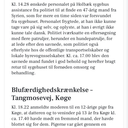
Kl. 14.28 ønskede personalet på Holbæk sygehus
assistance fra politiet til at finde en 47-årig mand fra
Syrien, som for mere en time siden var forsvundet
fra sygehuset. Personalet frygtede, at han ikke kunne
tage vare på sig selv, og oplyste, at han i øvrigt ikke
kunne tale dansk. Politiet iværksatte en eftersøgning
med flere patruljer, herunder en hundepatrulje, for
at lede efter den savnede, som politiet også
efterlyste hos de offentlige transportselskaber og
lokale hyrevognsselskaber. Kl. ca. 17.00 blev den
savnede mand fundet i god behold og herefter bragt
retur til sygehuset til fornøden omsorg og
behandling.
Blufærdighedskrænkelse –
Tangmosevej, Køge
Kl. 18.22 anmeldte moderen til en 12-årige pige fra
Køge, at datteren og to veninder på 13 år fra Køge kl.
ca. 17.40 havde mødt en fremmed mand, der havde
blottet sig for dem. Pigerne var gået gennem en