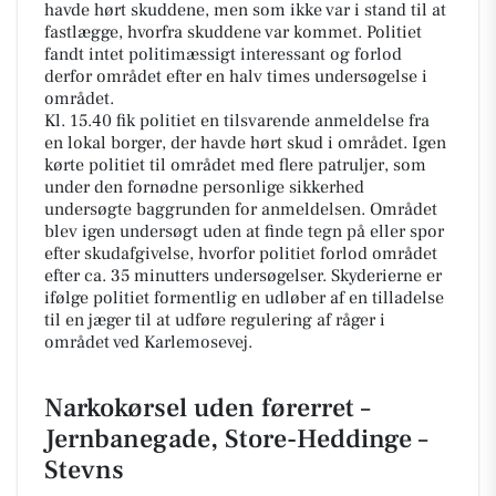
havde hørt skuddene, men som ikke var i stand til at
fastlægge, hvorfra skuddene var kommet. Politiet
fandt intet politimæssigt interessant og forlod
derfor området efter en halv times undersøgelse i
området.
Kl. 15.40 fik politiet en tilsvarende anmeldelse fra
en lokal borger, der havde hørt skud i området. Igen
kørte politiet til området med flere patruljer, som
under den fornødne personlige sikkerhed
undersøgte baggrunden for anmeldelsen. Området
blev igen undersøgt uden at finde tegn på eller spor
efter skudafgivelse, hvorfor politiet forlod området
efter ca. 35 minutters undersøgelser. Skyderierne er
ifølge politiet formentlig en udløber af en tilladelse
til en jæger til at udføre regulering af råger i
området ved Karlemosevej.
Narkokørsel uden førerret –
Jernbanegade, Store-Heddinge –
Stevns