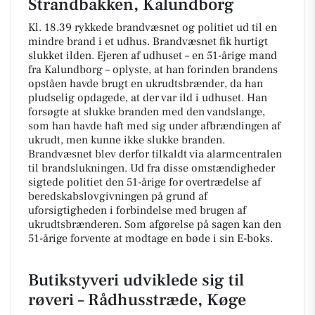
Strandbakken, Kalundborg
Kl. 18.39 rykkede brandvæsnet og politiet ud til en
mindre brand i et udhus. Brandvæsnet fik hurtigt
slukket ilden. Ejeren af udhuset – en 51-årige mand
fra Kalundborg – oplyste, at han forinden brandens
opståen havde brugt en ukrudtsbrænder, da han
pludselig opdagede, at der var ild i udhuset. Han
forsøgte at slukke branden med den vandslange,
som han havde haft med sig under afbrændingen af
ukrudt, men kunne ikke slukke branden.
Brandvæsnet blev derfor tilkaldt via alarmcentralen
til brandslukningen. Ud fra disse omstændigheder
sigtede politiet den 51-årige for overtrædelse af
beredskabslovgivningen på grund af
uforsigtigheden i forbindelse med brugen af
ukrudtsbrænderen. Som afgørelse på sagen kan den
51-årige forvente at modtage en bøde i sin E-boks.
Butikstyveri udviklede sig til
røveri – Rådhusstræde, Køge