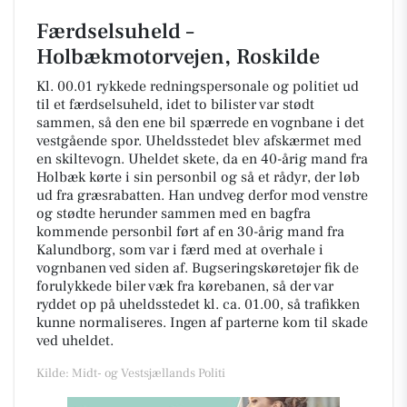
Færdselsuheld –
Holbækmotorvejen, Roskilde
Kl. 00.01 rykkede redningspersonale og politiet ud
til et færdselsuheld, idet to bilister var stødt
sammen, så den ene bil spærrede en vognbane i det
vestgående spor. Uheldsstedet blev afskærmet med
en skiltevogn. Uheldet skete, da en 40-årig mand fra
Holbæk kørte i sin personbil og så et rådyr, der løb
ud fra græsrabatten. Han undveg derfor mod venstre
og stødte herunder sammen med en bagfra
kommende personbil ført af en 30-årig mand fra
Kalundborg, som var i færd med at overhale i
vognbanen ved siden af. Bugseringskøretøjer fik de
forulykkede biler væk fra kørebanen, så der var
ryddet op på uheldsstedet kl. ca. 01.00, så trafikken
kunne normaliseres. Ingen af parterne kom til skade
ved uheldet.
Kilde: Midt- og Vestsjællands Politi