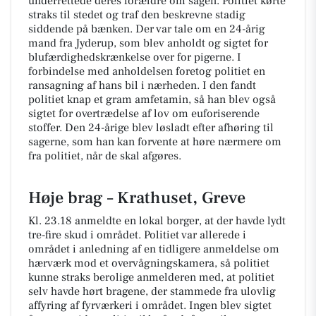
underrettede deres forældre om sagen. Politiet kørte
straks til stedet og traf den beskrevne stadig
siddende på bænken. Der var tale om en 24-årig
mand fra Jyderup, som blev anholdt og sigtet for
blufærdighedskrænkelse over for pigerne. I
forbindelse med anholdelsen foretog politiet en
ransagning af hans bil i nærheden. I den fandt
politiet knap et gram amfetamin, så han blev også
sigtet for overtrædelse af lov om euforiserende
stoffer. Den 24-årige blev løsladt efter afhøring til
sagerne, som han kan forvente at høre nærmere om
fra politiet, når de skal afgøres.
Høje brag – Krathuset, Greve
Kl. 23.18 anmeldte en lokal borger, at der havde lydt
tre-fire skud i området. Politiet var allerede i
området i anledning af en tidligere anmeldelse om
hærværk mod et overvågningskamera, så politiet
kunne straks berolige anmelderen med, at politiet
selv havde hørt bragene, der stammede fra ulovlig
affyring af fyrværkeri i området. Ingen blev sigtet