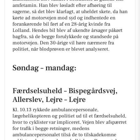
amfetamin. Han blev løsladt efter afhøring til
sagerne, så det blev klarlagt, at uheldet skete, da han
kørte ad motorvejen mod syd og indhentede en
forankørende bil ført af en 28-årig kvinde fra
Lolland. Hendes bil blev af ukendte årsager påkørt
bagfra, så de begge forulykkede og standsede på
motorvejen. Den 30-årige vil høre nærmere fra
politiet, når blodprøven er blevet analyseret.
Søndag – mandag:
Færdselsuheld – Bispegårdsvej,
Allerslev, Lejre – Lejre
Kl. 10.13 rykkede ambulancepersonale,
lægehelikopteren og politiet ud til et færdselsuheld,
hvor to cyklister var impliceret. Vejen blev afspærret
for trafik i begge retninger, medens
ambulancepersonalet tilså de to tilskadekomne