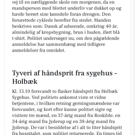
vej til en nærliggende skole om morgenen, da en
mandsperson med blottet underliv var dukket op og
havde berørt sine kønsdele foran drengen. Den
forurettede cyklede herefter fra stedet. Manden
beskrives som: Dansk af udseende, omkring 40 år,
almindelig af kropsbygning, brun i huden, iført blå
t-shirt. Politiet undersøger nu, om den pågældende
anmeldelse har sammenhæng med tidligere
anmeldelser fra området.
Tyveri af håndsprit fra sygehus –
Holbæk
Kl. 15.10 forsvandt to flasker håndsprit fra Holbæk
Sygehus. Ved politiets ankomst viste et vidne
betjentene, i hvilken retning gerningsmændene var
forsvundet, og kort efter kunne politiet sigte og
visitere tre mænd, en 37-årig mand fra Roskilde, en
34-årig mand fra Jyderup og en 38-årig mand fra
Jyderup. De var i besiddelse af i alt to liter håndsprit
fra hospitalet, som politiet returnerede. En times tid