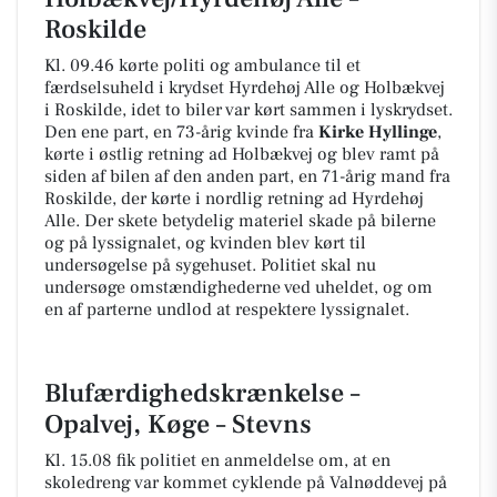
Roskilde
Kl. 09.46 kørte politi og ambulance til et
færdselsuheld i krydset Hyrdehøj Alle og Holbækvej
i Roskilde, idet to biler var kørt sammen i lyskrydset.
Den ene part, en 73-årig kvinde fra
Kirke Hyllinge
,
kørte i østlig retning ad Holbækvej og blev ramt på
siden af bilen af den anden part, en 71-årig mand fra
Roskilde, der kørte i nordlig retning ad Hyrdehøj
Alle. Der skete betydelig materiel skade på bilerne
og på lyssignalet, og kvinden blev kørt til
undersøgelse på sygehuset. Politiet skal nu
undersøge omstændighederne ved uheldet, og om
en af parterne undlod at respektere lyssignalet.
Blufærdighedskrænkelse –
Opalvej, Køge – Stevns
Kl. 15.08 fik politiet en anmeldelse om, at en
skoledreng var kommet cyklende på Valnøddevej på