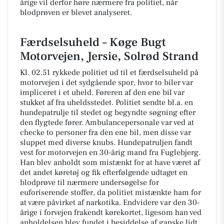
årige vil derfor høre nærmere fra politiet, når
blodprøven er blevet analyseret.
Færdselsuheld – Køge Bugt
Motorvejen, Jersie, Solrød Strand
Kl. 02.51 rykkede politiet ud til et færdselsuheld på
motorvejen i det sydgående spor, hvor to biler var
impliceret i et uheld. Føreren af den ene bil var
stukket af fra uheldsstedet. Politiet sendte bl.a. en
hundepatrulje til stedet og begyndte søgning efter
den flygtede fører. Ambulancepersonale var ved at
checke to personer fra den ene bil, men disse var
sluppet med diverse knubs. Hundepatruljen fandt
vest for motorvejen en 30-årig mand fra Fuglebjerg.
Han blev anholdt som mistænkt for at have været af
det andet køretøj og fik efterfølgende udtaget en
blodprøve til nærmere undersøgelse for
euforiserende stoffer, da politiet mistænkte ham for
at være påvirket af narkotika. Endvidere var den 30-
årige i forvejen frakendt kørekortet, ligesom han ved
anholdelsen blev fundet i besiddelse af ganske lidt