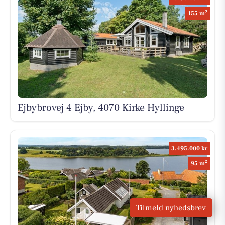
2
155 m
Ejbybrovej 4 Ejby, 4070 Kirke Hyllinge
3.495.000 kr
2
95 m
Tilmeld nyhedsbrev