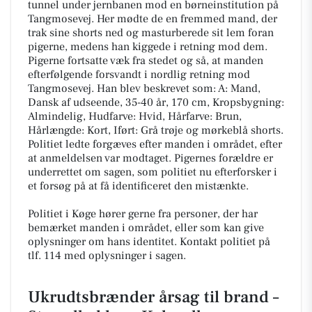
tunnel under jernbanen mod en børneinstitution på
Tangmosevej. Her mødte de en fremmed mand, der
trak sine shorts ned og masturberede sit lem foran
pigerne, medens han kiggede i retning mod dem.
Pigerne fortsatte væk fra stedet og så, at manden
efterfølgende forsvandt i nordlig retning mod
Tangmosevej. Han blev beskrevet som: A: Mand,
Dansk af udseende, 35-40 år, 170 cm, Kropsbygning:
Almindelig, Hudfarve: Hvid, Hårfarve: Brun,
Hårlængde: Kort, Iført: Grå trøje og mørkeblå shorts.
Politiet ledte forgæves efter manden i området, efter
at anmeldelsen var modtaget. Pigernes forældre er
underrettet om sagen, som politiet nu efterforsker i
et forsøg på at få identificeret den mistænkte.
Politiet i Køge hører gerne fra personer, der har
bemærket manden i området, eller som kan give
oplysninger om hans identitet. Kontakt politiet på
tlf. 114 med oplysninger i sagen.
Ukrudtsbrænder årsag til brand –