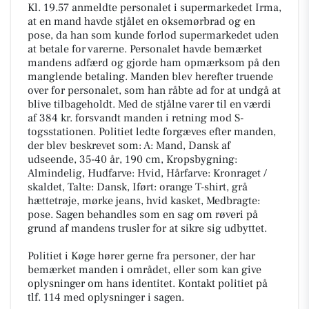
Kl. 19.57 anmeldte personalet i supermarkedet Irma,
at en mand havde stjålet en oksemørbrad og en
pose, da han som kunde forlod supermarkedet uden
at betale for varerne. Personalet havde bemærket
mandens adfærd og gjorde ham opmærksom på den
manglende betaling. Manden blev herefter truende
over for personalet, som han råbte ad for at undgå at
blive tilbageholdt. Med de stjålne varer til en værdi
af 384 kr. forsvandt manden i retning mod S-
togsstationen. Politiet ledte forgæves efter manden,
der blev beskrevet som: A: Mand, Dansk af
udseende, 35-40 år, 190 cm, Kropsbygning:
Almindelig, Hudfarve: Hvid, Hårfarve: Kronraget /
skaldet, Talte: Dansk, Iført: orange T-shirt, grå
hættetrøje, mørke jeans, hvid kasket, Medbragte:
pose. Sagen behandles som en sag om røveri på
grund af mandens trusler for at sikre sig udbyttet.
Politiet i Køge hører gerne fra personer, der har
bemærket manden i området, eller som kan give
oplysninger om hans identitet. Kontakt politiet på
tlf. 114 med oplysninger i sagen.