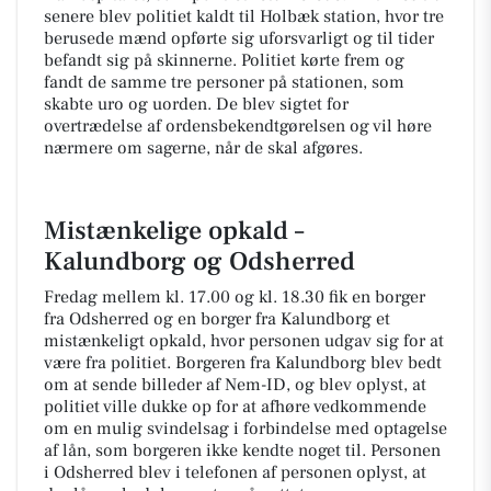
senere blev politiet kaldt til Holbæk station, hvor tre
berusede mænd opførte sig uforsvarligt og til tider
befandt sig på skinnerne. Politiet kørte frem og
fandt de samme tre personer på stationen, som
skabte uro og uorden. De blev sigtet for
overtrædelse af ordensbekendtgørelsen og vil høre
nærmere om sagerne, når de skal afgøres.
Mistænkelige opkald –
Kalundborg og Odsherred
Fredag mellem kl. 17.00 og kl. 18.30 fik en borger
fra Odsherred og en borger fra Kalundborg et
mistænkeligt opkald, hvor personen udgav sig for at
være fra politiet. Borgeren fra Kalundborg blev bedt
om at sende billeder af Nem-ID, og blev oplyst, at
politiet ville dukke op for at afhøre vedkommende
om en mulig svindelsag i forbindelse med optagelse
af lån, som borgeren ikke kendte noget til. Personen
i Odsherred blev i telefonen af personen oplyst, at