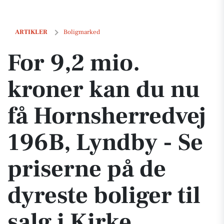
For 9,2 mio. kroner kan du nu få Hornsherredvej 196B, Lyndby - Se pris
ARTIKLER
Boligmarked
For 9,2 mio.
kroner kan du nu
få Hornsherredvej
196B, Lyndby - Se
priserne på de
dyreste boliger til
salg i Kirke