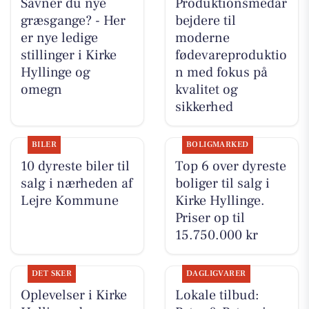
Savner du nye
Produktionsmedar
græsgange? - Her
bejdere til
er nye ledige
moderne
stillinger i Kirke
fødevareproduktio
Hyllinge og
n med fokus på
omegn
kvalitet og
sikkerhed
BILER
BOLIGMARKED
10 dyreste biler til
Top 6 over dyreste
salg i nærheden af
boliger til salg i
Lejre Kommune
Kirke Hyllinge.
Priser op til
15.750.000 kr
DET SKER
DAGLIGVARER
Oplevelser i Kirke
Lokale tilbud: