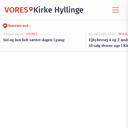
VORES
Kirke Hyllinge
Seneste nyt ›
9 timer siden |
VEJRET
05-08-2026 13:01 |
BOLI
Sol og lun luft sætter dagen i gang
Ejbybrovej 4 og 2 an
til salg denne uge i Ki
boligerne her.