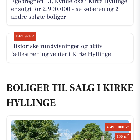
Egebregnen 13, Kyndeløse i Kirke Hyllinge
er solgt for 2.900.000 - se køberen og 2
andre solgte boliger
DET SKER
Historiske rundvisninger og aktiv
fællestræning venter i Kirke Hyllinge
BOLIGER TIL SALG I KIRKE
HYLLINGE
4.495.000 kr
2
155 m