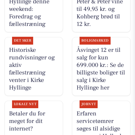
Hyllinge denne
Peter & Peter vine
weekend:
til 49,95 kr. og
Foredrag og
Kohberg brød til
fællestræning
12 kr.
DET SKER
BOLIGMARKED
Historiske
Åsvinget 12 er til
rundvisninger og
salg for kun
aktiv
699.000 kr.: Se de
fællestræning
billigste boliger til
venter i Kirke
salg i Kirke
Hyllinge
Hyllinge her
LOKALT NYT
JOBNYT
Betaler du for
Erfaren
meget for dit
servicetømrer
internet?
søges til alsidige