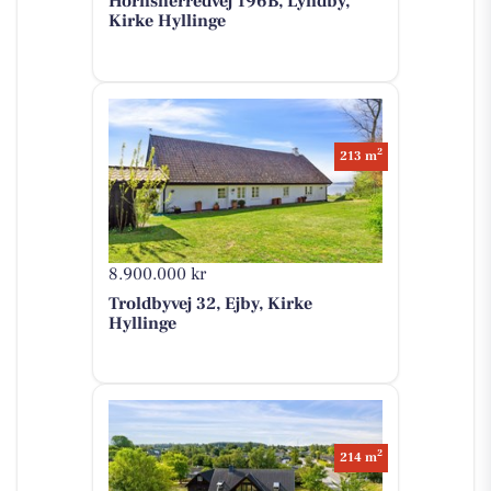
Hornsherredvej 196B, Lyndby,
Kirke Hyllinge
2
213 m
8.900.000 kr
Troldbyvej 32, Ejby, Kirke
Hyllinge
2
214 m