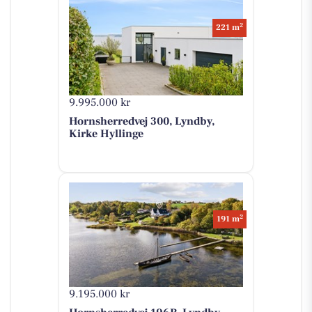
2
221 m
9.995.000 kr
Hornsherredvej 300, Lyndby,
Kirke Hyllinge
2
191 m
9.195.000 kr