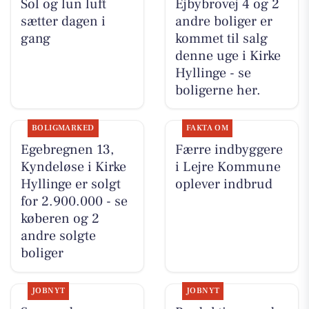
Sol og lun luft
Ejbybrovej 4 og 2
sætter dagen i
andre boliger er
gang
kommet til salg
denne uge i Kirke
Hyllinge - se
boligerne her.
BOLIGMARKED
FAKTA OM
Egebregnen 13,
Færre indbyggere
Kyndeløse i Kirke
i Lejre Kommune
Hyllinge er solgt
oplever indbrud
for 2.900.000 - se
køberen og 2
andre solgte
boliger
JOBNYT
JOBNYT