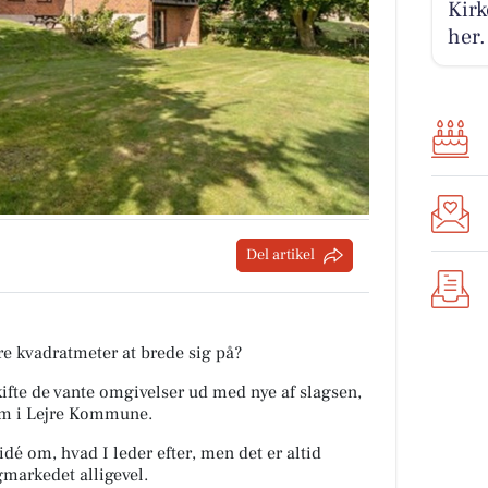
Kirk
her.
Del artikel
re kvadratmeter at brede sig på?
 skifte de vante omgivelser ud med nye af slagsen,
jem i Lejre Kommune.
idé om, hvad I leder efter, men det er altid
igmarkedet alligevel.