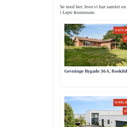
Se med her, hvor vi har samlet en o
i Lejre Kommune.
3.675.0
1
Gevninge Bygade 36A, Roskild
9.995.0
2