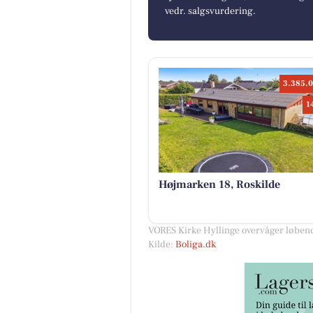
vedr. salgsvurdering.
3.385.0
1
Højmarken 18, Roskilde
VORES Kirke Hyllinge overvåger løbend
Kilde:
Boliga.dk