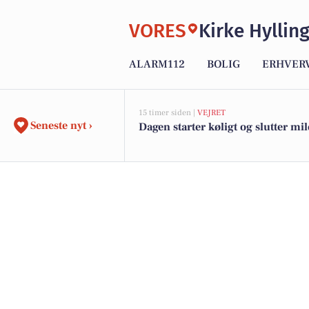
VORES
Kirke Hyllin
ALARM112
BOLIG
ERHVER
15 timer siden |
VEJRET
Seneste nyt ›
Dagen starter køligt og slutter mil