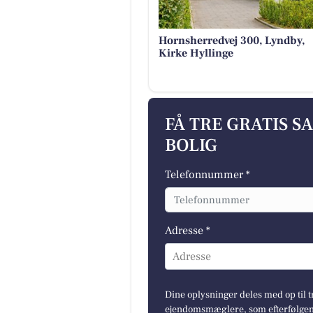
Hornsherredvej 300, Lyndby,
Kirke Hyllinge
FÅ TRE GRATIS S
BOLIG
Telefonnummer *
Adresse *
Adresse
Dine oplysninger deles med op til t
ejendomsmæglere, som efterfølgend