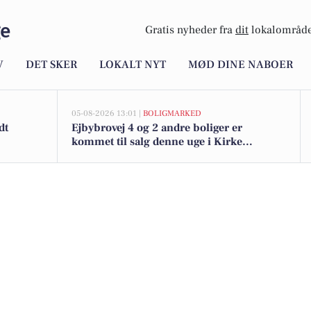
ge
Gratis nyheder fra
dit
lokalområde
V
DET SKER
LOKALT NYT
MØD DINE NABOER
05-08-2026 13:01 |
BOLIGMARKED
dt
Ejbybrovej 4 og 2 andre boliger er
kommet til salg denne uge i Kirke
Hyllinge - se boligerne her.