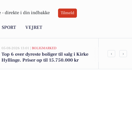
 -
direkte i din indbakke
Tilmeld
SPORT
VEJRET
05-08-2026 13:01 |
BOLIGMARKED
05-08-2026 09:0
‹
›
Top 6 over dyreste boliger til salg i Kirke
Oplevelser i
Hyllinge. Priser op til 15.750.000 kr
weekend: Fo