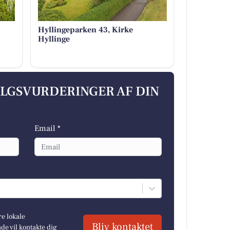
Hyllingeparken 43, Kirke
Hyllinge
ALGSVURDERINGER AF DIN
Email *
re lokale
Bliv kontaktet
e vil kontakte dig