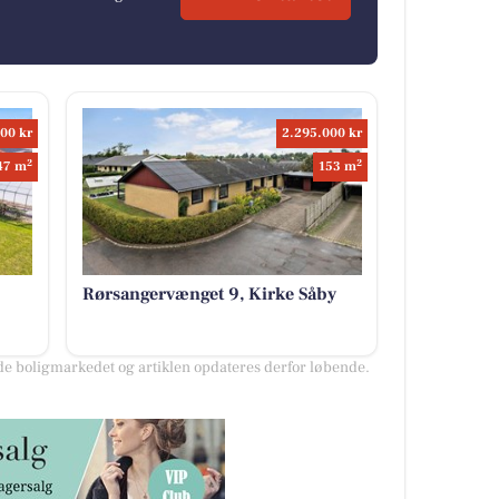
00 kr
2.295.000 kr
2
2
47 m
153 m
Rørsangervænget 9, Kirke Såby
e boligmarkedet og artiklen opdateres derfor løbende.