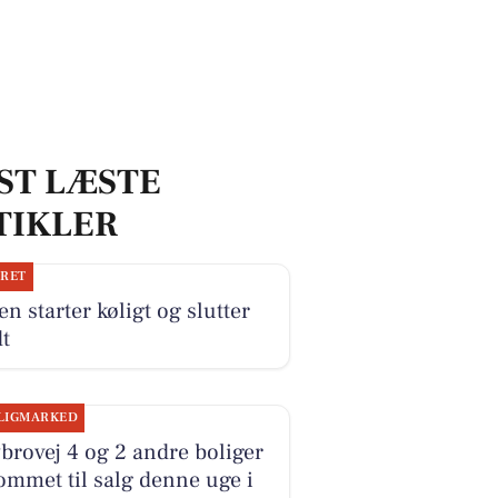
ST LÆSTE
TIKLER
JRET
n starter køligt og slutter
t
LIGMARKED
brovej 4 og 2 andre boliger
ommet til salg denne uge i