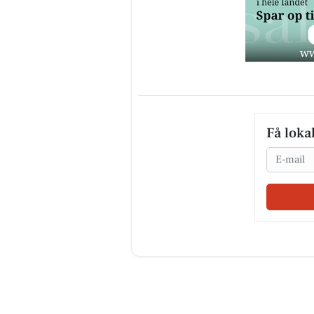
Få loka
Email