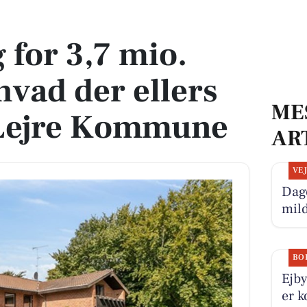
hvad der ellers er til salg i Lejre Kommune
g for 3,7 mio.
hvad der ellers
ME
 i Lejre Kommune
AR
VE
Dage
mild
BO
Ejby
er k