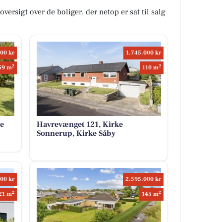
versigt over de boliger, der netop er sat til salg
00 kr
1.745.000 kr
2
2
59 m
110 m
e
Havrevænget 121, Kirke
Sonnerup, Kirke Såby
00 kr
2.595.000 kr
2
2
21 m
145 m