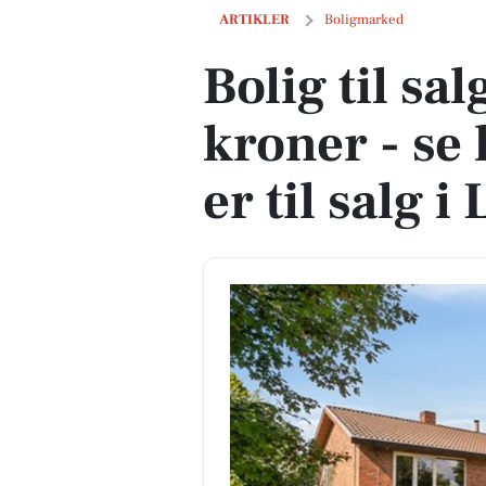
Bolig til salg for 3,7 mio. kroner - se 
ARTIKLER
Boligmarked
Bolig til sal
kroner - se 
er til salg