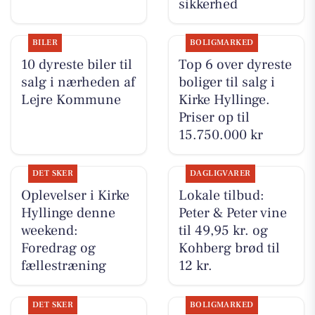
sikkerhed
BILER
BOLIGMARKED
10 dyreste biler til
Top 6 over dyreste
salg i nærheden af
boliger til salg i
Lejre Kommune
Kirke Hyllinge.
Priser op til
15.750.000 kr
DET SKER
DAGLIGVARER
Oplevelser i Kirke
Lokale tilbud:
Hyllinge denne
Peter & Peter vine
weekend:
til 49,95 kr. og
Foredrag og
Kohberg brød til
fællestræning
12 kr.
DET SKER
BOLIGMARKED