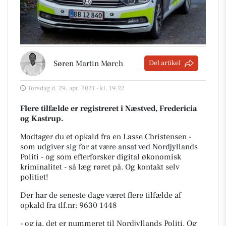
Søren Martin Mørch
Del artikel
Torsdag d. 29. apr. 2021 - kl. 19:22
Flere tilfælde er registreret i Næstved, Fredericia
og Kastrup.
Modtager du et opkald fra en Lasse Christensen -
som udgiver sig for at være ansat ved Nordjyllands
Politi - og som efterforsker digital økonomisk
kriminalitet - så læg røret på. Og kontakt selv
politiet!
Der har de seneste dage været flere tilfælde af
opkald fra tlf.nr:
9630 1448
- og ja, det er nummeret til Nordjyllands Politi. Og