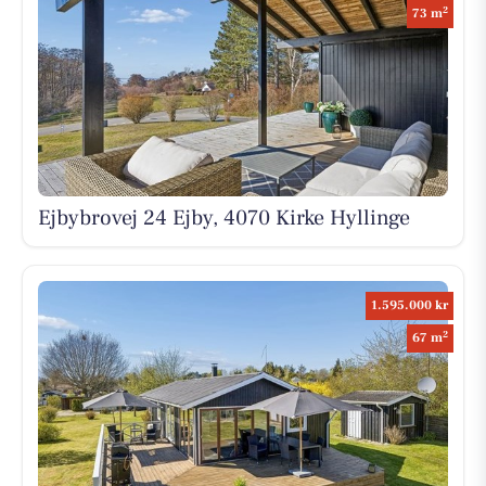
2
73 m
Ejbybrovej 24 Ejby, 4070 Kirke Hyllinge
1.595.000 kr
2
67 m