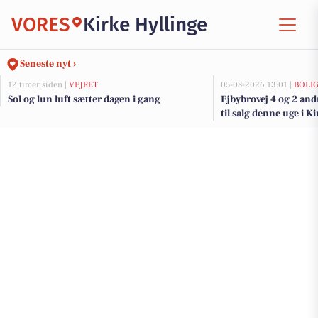
VORES
Kirke Hyllinge
Seneste nyt ›
12 timer siden |
VEJRET
05-08-2026 13:01 |
BOLI
Sol og lun luft sætter dagen i gang
Ejbybrovej 4 og 2 an
til salg denne uge i Ki
boligerne her.