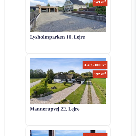
2
143 m
Lysholmparken 10, Lejre
3.495.000 kr
2
192 m
Mannerupvej 22, Lejre