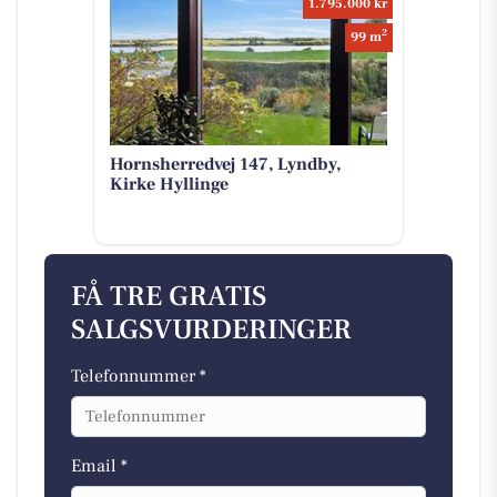
1.795.000 kr
2
99 m
Hornsherredvej 147, Lyndby,
Kirke Hyllinge
FÅ TRE GRATIS
SALGSVURDERINGER
Telefonnummer *
Email *