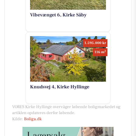
Vibevænget 6, Kirke Såby
1.595.000 kr
2
116 m
Knudsvej 4, Kirke Hyllinge
VORES Kirke Hyllinge overvåger løbende boligmarkedet og
artiklen opdateres derfor løbende.
Kilde:
Boliga.dk