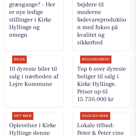
græsgange? - Her
bejdere til
er nye ledige
moderne
stillinger i Kirke
fødevareproduktio
Hyllinge og
n med fokus på
omegn
kvalitet og
sikkerhed
BILER
BOLIGMARKED
10 dyreste biler til
Top 6 over dyreste
salg i nærheden af
boliger til salg i
Lejre Kommune
Kirke Hyllinge.
Priser op til
15.750.000 kr
DET SKER
DAGLIGVARER
Oplevelser i Kirke
Lokale tilbud:
Hyllinge denne
Peter & Peter vine