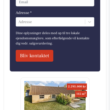
Adresse *
Adresse
Dine oplysninger deles med op til tre lokale
ejendomsmæglere, som efterfølgende vil kontakte
dig vedr. salgsvurdering.
Bliv kontaktet
2.295.000 kr
2
115 m