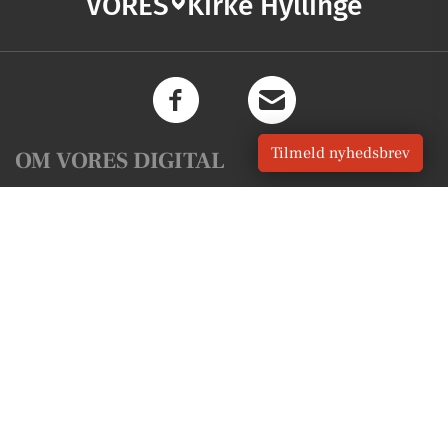
VORES
Kirke Hyllinge
Tilmeld nyhedsbrev
OM VORES DIGITAL
Om os
For annoncører
Vilkår og Privatlivspolitik
Kontakt VORES Digital
Administrer samtykke
GENVEJE