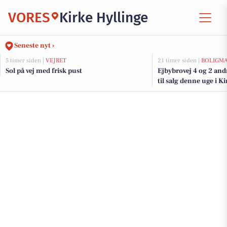
VORES
Kirke Hyllinge
Seneste nyt ›
5 timer siden |
VEJRET
21 timer siden |
BOLIGM
Sol på vej med frisk pust
Ejbybrovej 4 og 2 an
til salg denne uge i Ki
boligerne her.